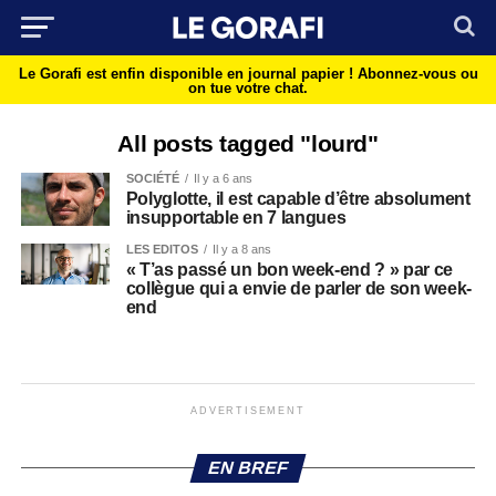
Le Gorafi est enfin disponible en journal papier !
Abonnez-vous ou
on tue votre chat.
All posts tagged "lourd"
SOCIÉTÉ
Il y a 6 ans
Polyglotte, il est capable d’être absolument
insupportable en 7 langues
LES EDITOS
Il y a 8 ans
« T’as passé un bon week-end ? » par ce
collègue qui a envie de parler de son week-
end
ADVERTISEMENT
EN BREF