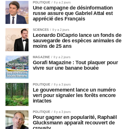
POLITIQUE
Il y a 2 jours
Une campagne de désinformation
russe assure que Gabriel Attal est
apprécié des Français
SCIENCES
Il y a 2 jours
Leonardo DiCaprio lance un fonds de
sauvegarde des espèces animales de
moins de 25 ans
MAGAZINE
Il y a 2 jours
Gorafi Magazine : Tout plaquer pour
vivre sur une banane bouée
POLITIQUE
Il y a 3 jours
Le gouvernement lance un numéro
vert pour signaler les forêts encore
intactes
POLITIQUE
Il y a 3 jours
Pour gagner en popularité, Raphaël
Glucksmann apparaît recouvert de
crousty