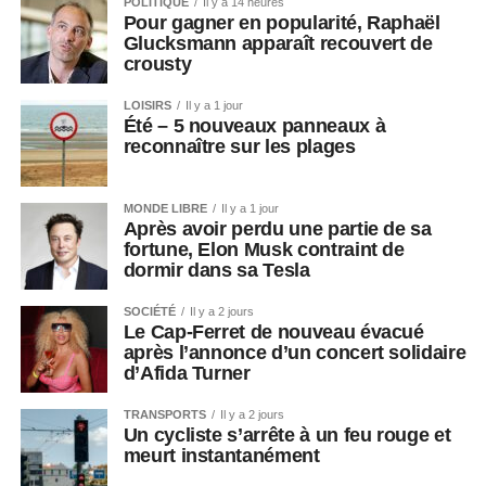
POLITIQUE
Il y a 14 heures
Pour gagner en popularité, Raphaël
Glucksmann apparaît recouvert de
crousty
LOISIRS
Il y a 1 jour
Été – 5 nouveaux panneaux à
reconnaître sur les plages
MONDE LIBRE
Il y a 1 jour
Après avoir perdu une partie de sa
fortune, Elon Musk contraint de
dormir dans sa Tesla
SOCIÉTÉ
Il y a 2 jours
Le Cap-Ferret de nouveau évacué
après l’annonce d’un concert solidaire
d’Afida Turner
TRANSPORTS
Il y a 2 jours
Un cycliste s’arrête à un feu rouge et
meurt instantanément