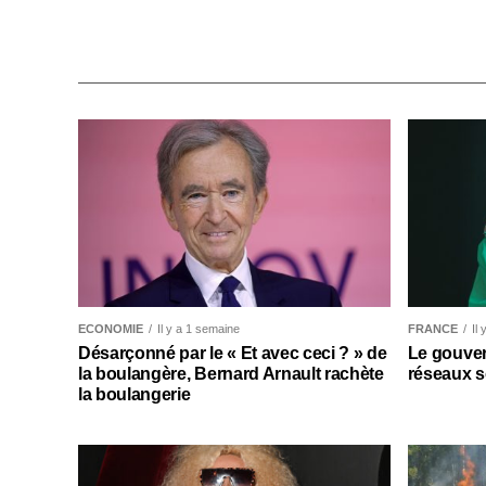
ECONOMIE
Il y a 1 semaine
FRANCE
Il
Désarçonné par le « Et avec ceci ? » de
Le gouver
la boulangère, Bernard Arnault rachète
réseaux s
la boulangerie