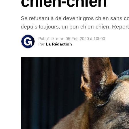
chien-chien
Se refusant à de devenir gros chien sans coe
depuis toujours, un bon chien-chien. Repor
Publié le
mar
05 Feb 2020 à 10h00
Par
La Rédaction