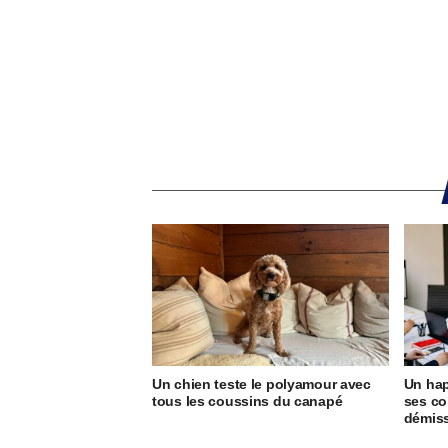
Un chien teste le polyamour avec
Un hap
tous les coussins du canapé
ses co
démis