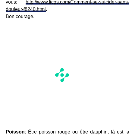
vous:
http://www.ficgs.com/Comment-se-suicider-sans-
douleur-f8240.html
.
Bon courage.
Poisson
: Être poisson rouge ou être dauphin, là est la