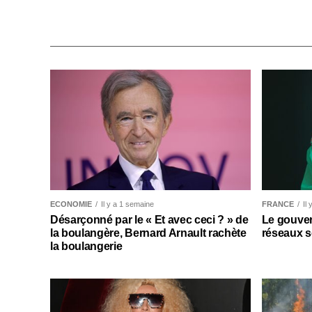
ECONOMIE
Il y a 1 semaine
FRANCE
Il
Désarçonné par le « Et avec ceci ? » de
Le gouver
la boulangère, Bernard Arnault rachète
réseaux s
la boulangerie