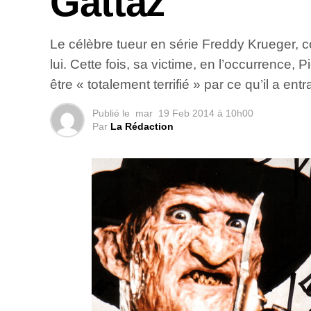
Gattaz
Le célèbre tueur en série Freddy Krueger, co
lui. Cette fois, sa victime, en l’occurrence, 
être « totalement terrifié » par ce qu’il a e
Publié le
mar
19 Feb 2014 à 10h00
Par
La Rédaction