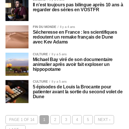
Il n’est toujours pas bilingue après 10 ans à
regarder des séries en VOSTFR
FIN DU MONDE
Il y a 4 ans
Sécheresse en France : les scientifiques
redoutent un remake français de Dune
avec Kev Adams
CULTURE
Il y a 5 ans
Michael Bay viré de son documentaire
animalier après avoir fait exploser un
hippopotame
CULTURE
Il y a 5 ans
5 épisodes de Louis la Brocante pour
patienter avant la sortie du second volet de
Dune
PAGE 1 OF 14
1
2
3
4
5
NEXT ›