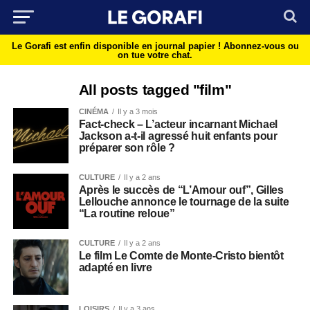
Le Gorafi est enfin disponible en journal papier !
Abonnez-vous ou
on tue votre chat.
All posts tagged "film"
CINÉMA
Il y a 3 mois
Fact-check – L’acteur incarnant Michael
Jackson a-t-il agressé huit enfants pour
préparer son rôle ?
CULTURE
Il y a 2 ans
Après le succès de “L’Amour ouf”, Gilles
Lellouche annonce le tournage de la suite
“La routine reloue”
CULTURE
Il y a 2 ans
Le film Le Comte de Monte-Cristo bientôt
adapté en livre
LOISIRS
Il y a 3 ans