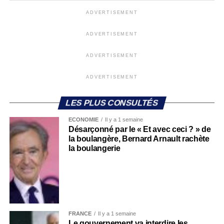
ADVERTISEMENT
ADVERTISEMENT
ADVERTISEMENT
ADVERTISEMENT
LES PLUS CONSULTÉS
ECONOMIE
Il y a 1 semaine
Désarçonné par le « Et avec ceci ? » de
la boulangère, Bernard Arnault rachète
la boulangerie
FRANCE
Il y a 1 semaine
Le gouvernement va interdire les