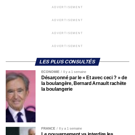
ADVERTISEMENT
ADVERTISEMENT
ADVERTISEMENT
ADVERTISEMENT
LES PLUS CONSULTÉS
ECONOMIE
Il y a 1 semaine
Désarçonné par le « Et avec ceci ? » de
la boulangère, Bernard Arnault rachète
la boulangerie
FRANCE
Il y a 1 semaine
Le gouvernement va interdire les