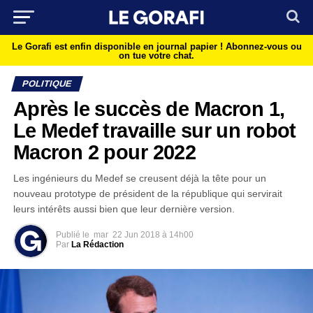
Le Gorafi est enfin disponible en journal papier !
Abonnez-vous ou
on tue votre chat.
POLITIQUE
Après le succès de Macron 1,
Le Medef travaille sur un robot
Macron 2 pour 2022
Les ingénieurs du Medef se creusent déjà la tête pour un
nouveau prototype de président de la république qui servirait
leurs intérêts aussi bien que leur dernière version.
Publié le
mar
22 Jun 2018 à 14h00
Par
La Rédaction