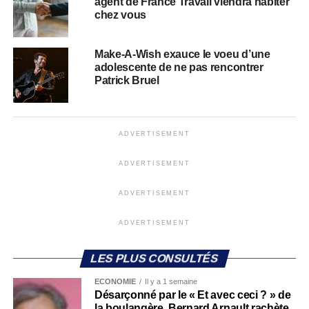
agent de France Travail viendra habiter
chez vous
Make-A-Wish exauce le voeu d’une
adolescente de ne pas rencontrer
Patrick Bruel
ADVERTISEMENT
ADVERTISEMENT
ADVERTISEMENT
ADVERTISEMENT
LES PLUS CONSULTÉS
ECONOMIE
Il y a 1 semaine
Désarçonné par le « Et avec ceci ? » de
la boulangère, Bernard Arnault rachète