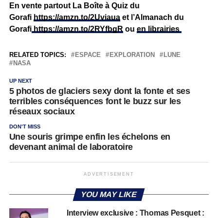
En vente partout La Boîte à Quiz du
Gorafi
https://amzn.to/2Uviaua
et l’Almanach du
Gorafi
https://amzn.to/2RYfbgR
ou
en librairies
RELATED TOPICS:
ESPACE
EXPLORATION
LUNE
NASA
UP NEXT
5 photos de glaciers sexy dont la fonte et ses
terribles conséquences font le buzz sur les
réseaux sociaux
DON'T MISS
Une souris grimpe enfin les échelons en
devenant animal de laboratoire
ADVERTISEMENT
YOU MAY LIKE
Interview exclusive : Thomas Pesquet :