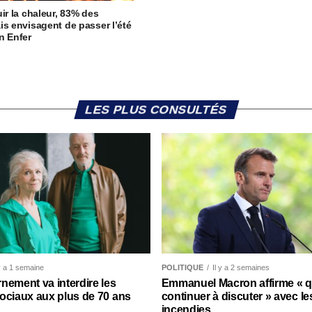
uir la chaleur, 83% des
is envisagent de passer l’été
n Enfer
LES PLUS CONSULTÉS
 y a 1 semaine
POLITIQUE
Il y a 2 semaines
nement va interdire les
Emmanuel Macron affirme « qu’
ociaux aux plus de 70 ans
continuer à discuter » avec le
incendies