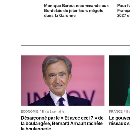
Monique Barbut recommande aux
Pour f
Bordelais de jeter leurs mégots
França
dans la Garonne
2027 e
ECONOMIE
Il y a 1 semaine
FRANCE
Il
Désarçonné par le « Et avec ceci ? » de
Le gouver
la boulangère, Bernard Arnault rachète
réseaux s
la boulangerie