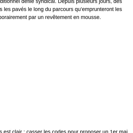
itionnel défilé syndical. Depuis plusieurs jours, des
us les pavés le long du parcours qu’emprunteront les
mporairement par un revêtement en mousse.
ris est clair : casser les codes pour proposer un 1er mai