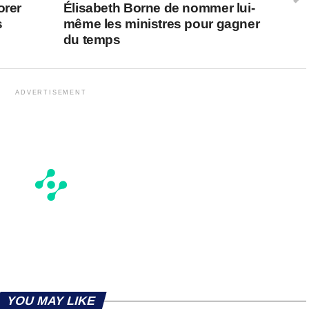
orer
Élisabeth Borne de nommer lui-
s
même les ministres pour gagner
du temps
ADVERTISEMENT
YOU MAY LIKE