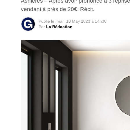
Asnières – Après avoir prononcé à 3 reprises
vendant à près de 20€. Récit.
Publié le
mar
10 May 2023 à 14h30
Par
La Rédaction