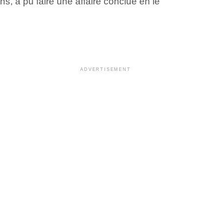
s, a pu faire une affaire conclue en le
ADVERTISEMENT