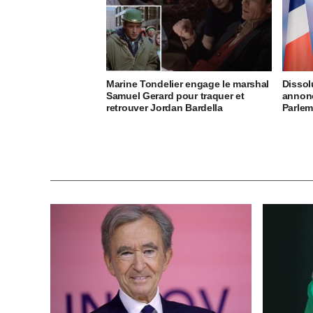
Marine Tondelier engage le marshal
Dissol
Samuel Gerard pour traquer et
annon
retrouver Jordan Bardella
Parlem