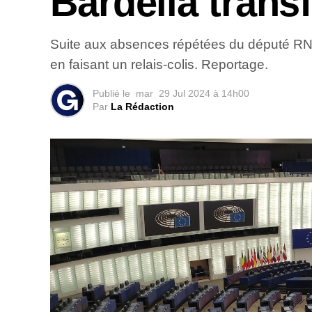
Bardella trans
Suite aux absences répétées du député RN J
en faisant un relais-colis. Reportage.
Publié le
mar
29 Jul 2024 à 14h00
Par
La Rédaction