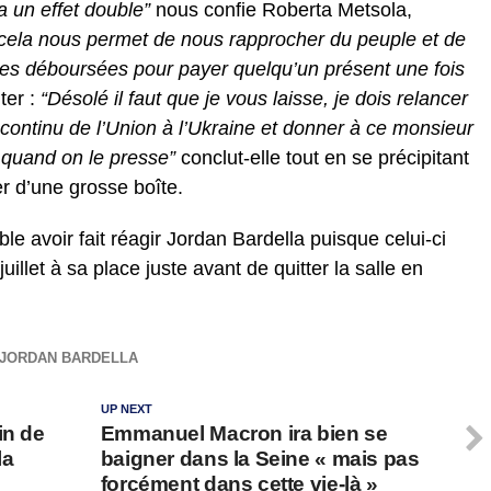
a un effet double”
nous confie Roberta Metsola,
 cela nous permet de nous rapprocher du peuple et de
les déboursées pour payer quelqu’un présent une fois
ter :
“Désolé il faut que je vous laisse, je dois relancer
 continu de l’Union à l’Ukraine et donner à ce monsieur
 quand on le presse”
conclut-elle tout en se précipitant
er d’une grosse boîte.
mble avoir fait réagir Jordan Bardella puisque celui-ci
uillet à sa place juste avant de quitter la salle en
JORDAN BARDELLA
UP NEXT
in de
Emmanuel Macron ira bien se
la
baigner dans la Seine « mais pas
forcément dans cette vie-là »