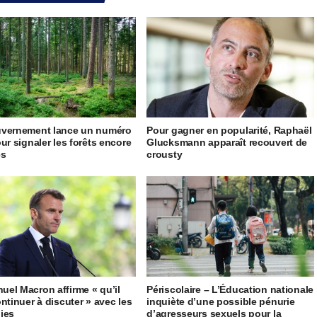
uvernement lance un numéro
Pour gagner en popularité, Raphaël
our signaler les forêts encore
Glucksmann apparaît recouvert de
es
crousty
el Macron affirme « qu’il
Périscolaire – L’Éducation nationale
ontinuer à discuter » avec les
inquiète d’une possible pénurie
ies
d’agresseurs sexuels pour la