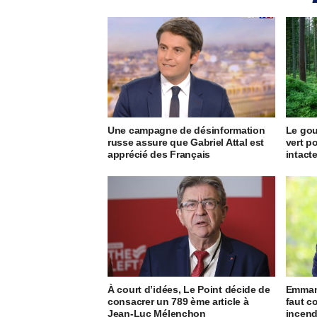
Une campagne de désinformation
Le go
russe assure que Gabriel Attal est
vert p
apprécié des Français
intact
À court d’idées, Le Point décide de
Emmanu
consacrer un 789 ème article à
faut c
Jean-Luc Mélenchon
incend