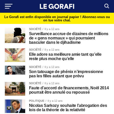
Le Gorafi est enfin disponible en journal papier !
Abonnez-vous ou
on tue votre chat.
SOCIÉTÉ
Il y a 12 ans
Surveillance accrue de dizaines de millions
de « gens normaux » qui pourraient
basculer dans le djihadisme
SOCIÉTÉ
Il y a 12 ans
Elle adore sa meilleure amie tant qu’elle
reste plus moche qu’elle
SOCIÉTÉ
Il y a 12 ans
Son tatouage de phénix n’impressionne
pas les filles autant que prévu
SOCIÉTÉ
Il y a 12 ans
Faute d’accord de financements, Noël 2014
pourrait être annulé ou repoussé
POLITIQUE
Il y a 12 ans
Nicolas Sarkozy souhaite l’abrogation des
lois de la théorie de la relativité