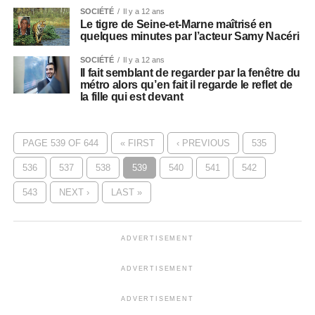
SOCIÉTÉ
Il y a 12 ans
Le tigre de Seine-et-Marne maîtrisé en
quelques minutes par l’acteur Samy Nacéri
SOCIÉTÉ
Il y a 12 ans
Il fait semblant de regarder par la fenêtre du
métro alors qu’en fait il regarde le reflet de
la fille qui est devant
PAGE 539 OF 644
« FIRST
‹ PREVIOUS
535
536
537
538
539
540
541
542
543
NEXT ›
LAST »
ADVERTISEMENT
ADVERTISEMENT
ADVERTISEMENT