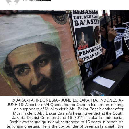
© JAKARTA, INDONESIA - JUNE 16: JAKARTA, INDONESIA -
JUNE 16: A poster of Al-Qaeda leader Osama bin Laden is hung
as supporters of Muslim cleric Abu Bakar Bashir gather after
Muslim cleric Abu Bakar Bashir's hearing verdict at the South
Jakarta District Court on June 16, 2011 in Jakarta, Indonesia.
Bashir was found guilty and sentenced to 15 years in prison on
terrorism charges. He is the co-founder of Jeemah Islamiah, the