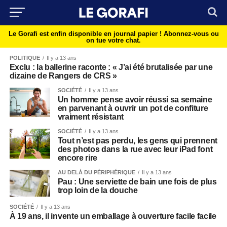
Le Gorafi est enfin disponible en journal papier !
Abonnez-vous ou
on tue votre chat.
POLITIQUE
Il y a 13 ans
Exclu : la ballerine raconte : « J’ai été brutalisée par une
dizaine de Rangers de CRS »
SOCIÉTÉ
Il y a 13 ans
Un homme pense avoir réussi sa semaine
en parvenant à ouvrir un pot de confiture
vraiment résistant
SOCIÉTÉ
Il y a 13 ans
Tout n’est pas perdu, les gens qui prennent
des photos dans la rue avec leur iPad font
encore rire
AU DELÀ DU PÉRIPHÉRIQUE
Il y a 13 ans
Pau : Une serviette de bain une fois de plus
trop loin de la douche
SOCIÉTÉ
Il y a 13 ans
À 19 ans, il invente un emballage à ouverture facile facile