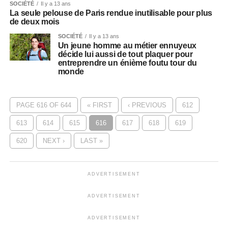
SOCIÉTÉ
Il y a 13 ans
La seule pelouse de Paris rendue inutilisable pour plus
de deux mois
SOCIÉTÉ
Il y a 13 ans
Un jeune homme au métier ennuyeux
décide lui aussi de tout plaquer pour
entreprendre un énième foutu tour du
monde
PAGE 616 OF 644
« FIRST
‹ PREVIOUS
612
613
614
615
616
617
618
619
620
NEXT ›
LAST »
ADVERTISEMENT
ADVERTISEMENT
ADVERTISEMENT