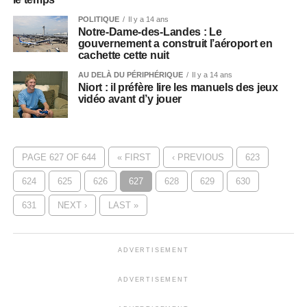
POLITIQUE
Il y a 14 ans
Notre-Dame-des-Landes : Le
gouvernement a construit l’aéroport en
cachette cette nuit
AU DELÀ DU PÉRIPHÉRIQUE
Il y a 14 ans
Niort : il préfère lire les manuels des jeux
vidéo avant d’y jouer
PAGE 627 OF 644
« FIRST
‹ PREVIOUS
623
624
625
626
627
628
629
630
631
NEXT ›
LAST »
ADVERTISEMENT
ADVERTISEMENT