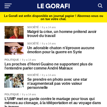
Le Gorafi est enfin disponible en journal papier !
Abonnez-vous ou
on tue votre chat.
SOCIÉTÉ
Il y a 14 ans
Malgré la crise, un homme prétend avoir
trouvé du travail
SOCIÉTÉ
Il y a 14 ans
Un adorable chaton n’éprouve aucune
émotion pour la guerre en Syrie
POLITIQUE
Il y a 14 ans
Les proches d’Henri Guaino ne supportent plus de
l’entendre parler comme André Malraux
SOCIÉTÉ
Il y a 14 ans
Se prendre en photo avec une star
n’augmenterait pas votre valeur
personnelle
POLITIQUE
Il y a 14 ans
L’UMP met en garde contre le mariage pour tous qui
mènera au clonage, à la téléportation et au voyage dans
le temps