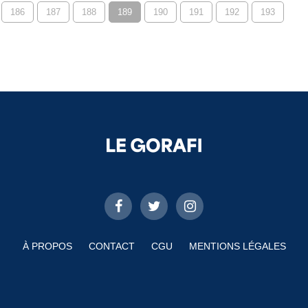
186
187
188
189
190
191
192
193
À PROPOS
CONTACT
CGU
MENTIONS LÉGALES