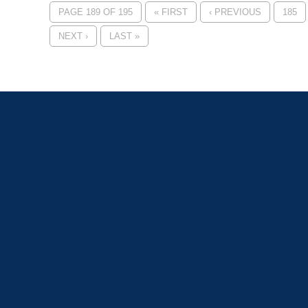
PAGE 189 OF 195
« FIRST
‹ PREVIOUS
185
NEXT ›
LAST »