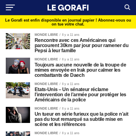
Le Gorafi est enfin disponible en journal papier !
Abonnez-vous ou
on tue votre chat.
MONDE LIBRE
Il y a 11 ans
Rencontre avec ces Américaines qui
parcourent 30km par jour pour ramener du
Pepsi à leur famille
MONDE LIBRE
Il y a 11 ans
Toujours aucune nouvelle de la troupe de
mimes envoyée en Irak pour calmer les
combattants de Daech
MONDE LIBRE
Il y a 11 ans
Etats-Unis – Un sénateur réclame
l’intervention de l’armée pour protéger les
Américains de la police
MONDE LIBRE
Il y a 11 ans
Un tueur en série furieux que la police n’ait
pas du tout remarqué sa subtile mise en
scène et les références
MONDE LIBRE
Il y a 11 ans