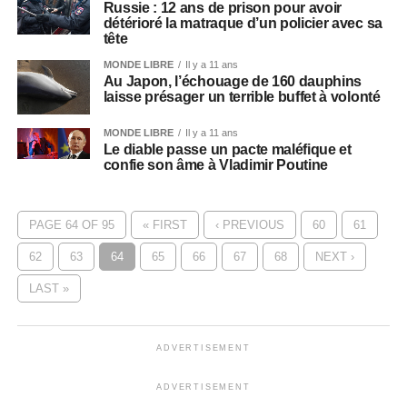
Russie : 12 ans de prison pour avoir
détérioré la matraque d’un policier avec sa
tête
MONDE LIBRE
Il y a 11 ans
Au Japon, l’échouage de 160 dauphins
laisse présager un terrible buffet à volonté
MONDE LIBRE
Il y a 11 ans
Le diable passe un pacte maléfique et
confie son âme à Vladimir Poutine
PAGE 64 OF 95
« FIRST
‹ PREVIOUS
60
61
62
63
64
65
66
67
68
NEXT ›
LAST »
ADVERTISEMENT
ADVERTISEMENT