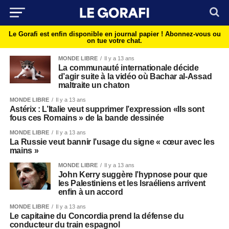
Le Gorafi est enfin disponible en journal papier !
Abonnez-vous ou
on tue votre chat.
MONDE LIBRE
Il y a 13 ans
La communauté internationale décide
d’agir suite à la vidéo où Bachar al-Assad
maltraite un chaton
MONDE LIBRE
Il y a 13 ans
Astérix : L’Italie veut supprimer l’expression «Ils sont
fous ces Romains » de la bande dessinée
MONDE LIBRE
Il y a 13 ans
La Russie veut bannir l’usage du signe « cœur avec les
mains »
MONDE LIBRE
Il y a 13 ans
John Kerry suggère l’hypnose pour que
les Palestiniens et les Israéliens arrivent
enfin à un accord
MONDE LIBRE
Il y a 13 ans
Le capitaine du Concordia prend la défense du
conducteur du train espagnol