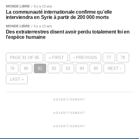
MONDE LIBRE
Il y a 13 ans
La communauté internationale confirme qu’elle
interviendra en Syrie à partir de 200 000 morts
MONDE LIBRE
Il y a 13 ans
Des extraterrestres disent avoir perdu totalement foi en
l’espèce humaine
PAGE 81 OF 95
« FIRST
‹ PREVIOUS
77
78
79
80
81
82
83
84
85
NEXT ›
LAST »
ADVERTISEMENT
ADVERTISEMENT
ADVERTISEMENT