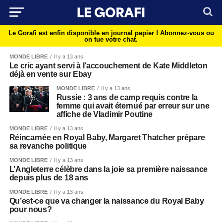
Le Gorafi est enfin disponible en journal papier !
Abonnez-vous ou
on tue votre chat.
MONDE LIBRE
Il y a 13 ans
Le cric ayant servi à l’accouchement de Kate Middleton
déjà en vente sur Ebay
MONDE LIBRE
Il y a 13 ans
Russie : 3 ans de camp requis contre la
femme qui avait éternué par erreur sur une
affiche de Vladimir Poutine
MONDE LIBRE
Il y a 13 ans
Réincarnée en Royal Baby, Margaret Thatcher prépare
sa revanche politique
MONDE LIBRE
Il y a 13 ans
L’Angleterre célèbre dans la joie sa première naissance
depuis plus de 18 ans
MONDE LIBRE
Il y a 13 ans
Qu’est-ce que va changer la naissance du Royal Baby
pour nous?