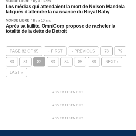
MONDE LIBRE
Il y a 13 ans
Les médias qui attendaient la mort de Nelson Mandela
fatigués d’attendre la naissance du Royal Baby
MONDE LIBRE
Il y a 13 ans
Après sa faillite, OmniCorp propose de racheter la
totalité de la dette de Detroit
PAGE 82 OF 95
« FIRST
‹ PREVIOUS
78
79
80
81
82
83
84
85
86
NEXT ›
LAST »
ADVERTISEMENT
ADVERTISEMENT
ADVERTISEMENT