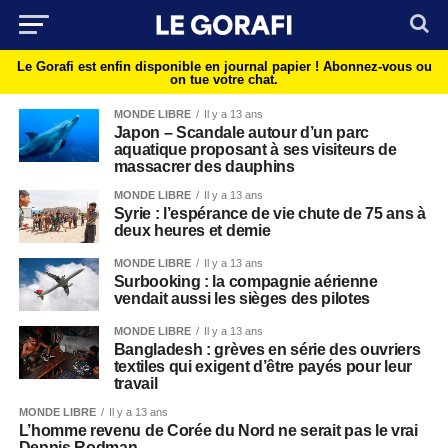
Le Gorafi est enfin disponible en journal papier !
Abonnez-vous ou
on tue votre chat.
MONDE LIBRE
Il y a 13 ans
Japon – Scandale autour d’un parc
aquatique proposant à ses visiteurs de
massacrer des dauphins
MONDE LIBRE
Il y a 13 ans
Syrie : l’espérance de vie chute de 75 ans à
deux heures et demie
MONDE LIBRE
Il y a 13 ans
Surbooking : la compagnie aérienne
vendait aussi les sièges des pilotes
MONDE LIBRE
Il y a 13 ans
Bangladesh : grèves en série des ouvriers
textiles qui exigent d’être payés pour leur
travail
MONDE LIBRE
Il y a 13 ans
L’homme revenu de Corée du Nord ne serait pas le vrai
Dennis Rodman