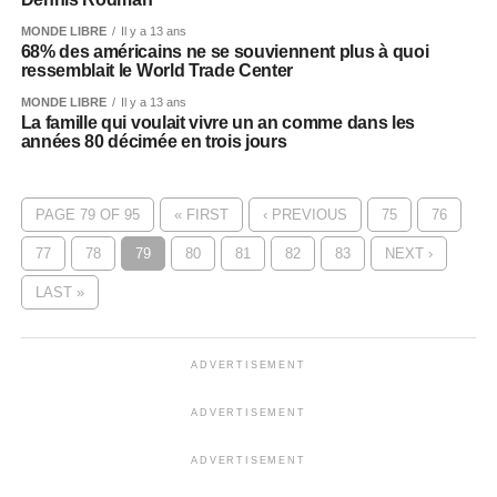
MONDE LIBRE
Il y a 13 ans
68% des américains ne se souviennent plus à quoi
ressemblait le World Trade Center
MONDE LIBRE
Il y a 13 ans
La famille qui voulait vivre un an comme dans les
années 80 décimée en trois jours
PAGE 79 OF 95
« FIRST
‹ PREVIOUS
75
76
77
78
79
80
81
82
83
NEXT ›
LAST »
ADVERTISEMENT
ADVERTISEMENT
ADVERTISEMENT