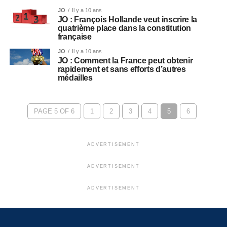
JO
Il y a 10 ans
JO : François Hollande veut inscrire la
quatrième place dans la constitution
française
JO
Il y a 10 ans
JO : Comment la France peut obtenir
rapidement et sans efforts d’autres
médailles
PAGE 5 OF 6
1
2
3
4
5
6
ADVERTISEMENT
ADVERTISEMENT
ADVERTISEMENT