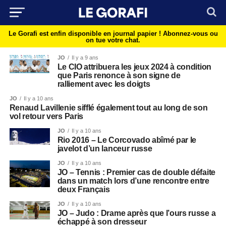
Le Gorafi est enfin disponible en journal papier !
Abonnez-vous ou
on tue votre chat.
JO
Il y a 9 ans
Le CIO attribuera les jeux 2024 à condition
que Paris renonce à son signe de
ralliement avec les doigts
JO
Il y a 10 ans
Renaud Lavillenie sifflé également tout au long de son
vol retour vers Paris
JO
Il y a 10 ans
Rio 2016 – Le Corcovado abîmé par le
javelot d’un lanceur russe
JO
Il y a 10 ans
JO – Tennis : Premier cas de double défaite
dans un match lors d’une rencontre entre
deux Français
JO
Il y a 10 ans
JO – Judo : Drame après que l’ours russe a
échappé à son dresseur