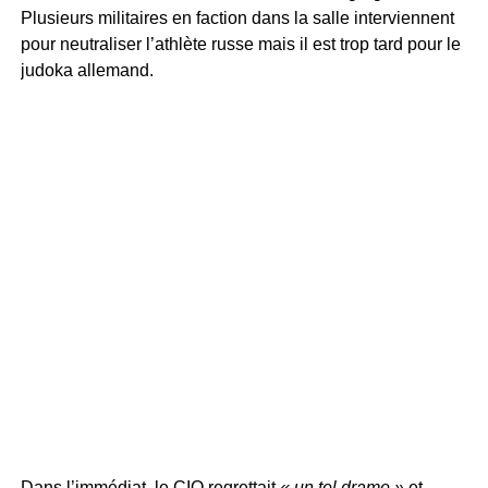
Plusieurs militaires en faction dans la salle interviennent
pour neutraliser l’athlète russe mais il est trop tard pour le
judoka allemand.
Dans l’immédiat, le CIO regrettait
« un tel drame »
et