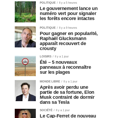
POLITIQUE
Il y a 5 heures
Le gouvernement lance un
numéro vert pour signaler
les forêts encore intactes
POLITIQUE
Il y a 9 heures
Pour gagner en popularité,
Raphaël Glucksmann
apparaît recouvert de
crousty
LOISIRS
Il y a 1 jour
Été – 5 nouveaux
panneaux à reconnaître
sur les plages
MONDE LIBRE
Il y a 1 jour
Après avoir perdu une
partie de sa fortune, Elon
Musk contraint de dormir
dans sa Tesla
SOCIÉTÉ
Il y a 1 jour
Le Cap-Ferret de nouveau