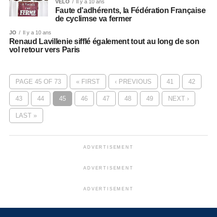
VÉLO
Il y a 10 ans
Faute d’adhérents, la Fédération Française
de cyclimse va fermer
JO
Il y a 10 ans
Renaud Lavillenie sifflé également tout au long de son
vol retour vers Paris
PAGE 45 OF 73
« FIRST
‹ PREVIOUS
41
42
43
44
45
46
47
48
49
NEXT ›
LAST »
ADVERTISEMENT
ADVERTISEMENT
ADVERTISEMENT