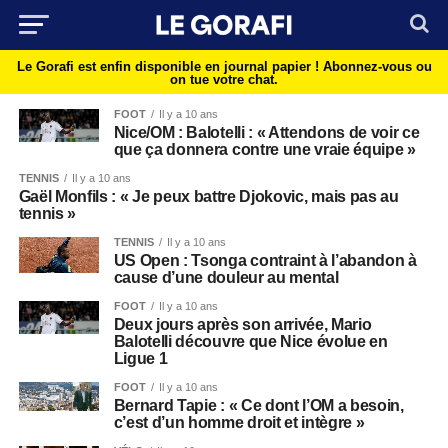
Le Gorafi est enfin disponible en journal papier !
Abonnez-vous ou
on tue votre chat.
FOOT
Il y a 10 ans
Nice/OM : Balotelli : « Attendons de voir ce
que ça donnera contre une vraie équipe »
TENNIS
Il y a 10 ans
Gaël Monfils : « Je peux battre Djokovic, mais pas au
tennis »
TENNIS
Il y a 10 ans
US Open : Tsonga contraint à l’abandon à
cause d’une douleur au mental
FOOT
Il y a 10 ans
Deux jours après son arrivée, Mario
Balotelli découvre que Nice évolue en
Ligue 1
FOOT
Il y a 10 ans
Bernard Tapie : « Ce dont l’OM a besoin,
c’est d’un homme droit et intègre »