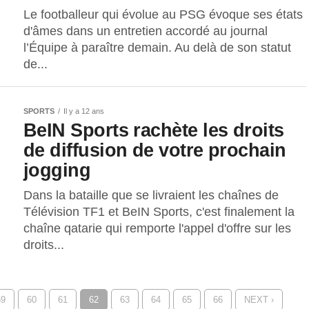
Le footballeur qui évolue au PSG évoque ses états
d'âmes dans un entretien accordé au journal
l’Équipe à paraître demain. Au delà de son statut
de...
SPORTS
Il y a 12 ans
BeIN Sports rachète les droits
de diffusion de votre prochain
jogging
Dans la bataille que se livraient les chaînes de
Télévision TF1 et BeIN Sports, c'est finalement la
chaîne qatarie qui remporte l'appel d'offre sur les
droits...
59
60
61
62
63
64
65
66
NEXT ›