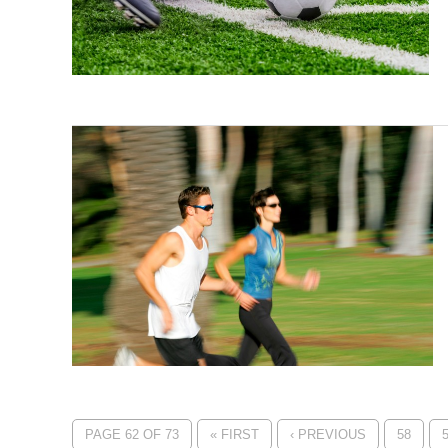
PAGE 62 OF 73
« FIRST
‹ PREVIOUS
58