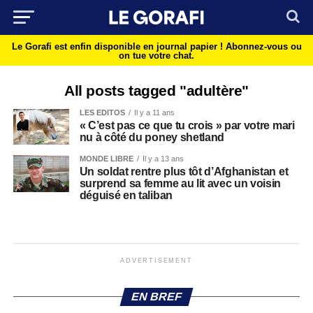
Le Gorafi est enfin disponible en journal papier !
Abonnez-vous ou
on tue votre chat.
All posts tagged "adultère"
LES EDITOS
Il y a 11 ans
« C’est pas ce que tu crois » par votre mari
nu à côté du poney shetland
MONDE LIBRE
Il y a 13 ans
Un soldat rentre plus tôt d’Afghanistan et
surprend sa femme au lit avec un voisin
déguisé en taliban
ADVERTISEMENT
EN BREF