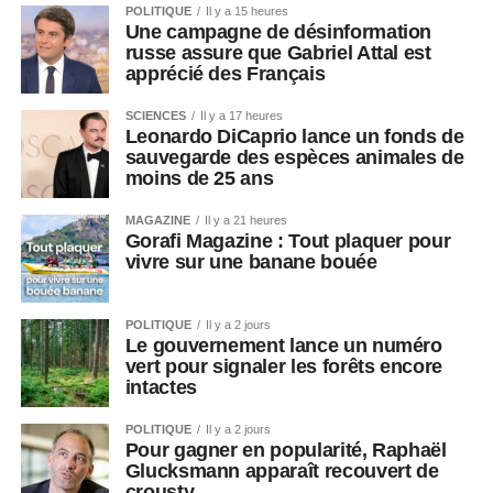
POLITIQUE
Il y a 15 heures
Une campagne de désinformation
russe assure que Gabriel Attal est
apprécié des Français
SCIENCES
Il y a 17 heures
Leonardo DiCaprio lance un fonds de
sauvegarde des espèces animales de
moins de 25 ans
MAGAZINE
Il y a 21 heures
Gorafi Magazine : Tout plaquer pour
vivre sur une banane bouée
POLITIQUE
Il y a 2 jours
Le gouvernement lance un numéro
vert pour signaler les forêts encore
intactes
POLITIQUE
Il y a 2 jours
Pour gagner en popularité, Raphaël
Glucksmann apparaît recouvert de
crousty