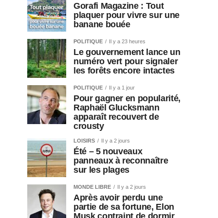
Gorafi Magazine : Tout
plaquer pour vivre sur une
banane bouée
POLITIQUE
Il y a 23 heures
Le gouvernement lance un
numéro vert pour signaler
les forêts encore intactes
POLITIQUE
Il y a 1 jour
Pour gagner en popularité,
Raphaël Glucksmann
apparaît recouvert de
crousty
LOISIRS
Il y a 2 jours
Été – 5 nouveaux
panneaux à reconnaître
sur les plages
MONDE LIBRE
Il y a 2 jours
Après avoir perdu une
partie de sa fortune, Elon
Musk contraint de dormir