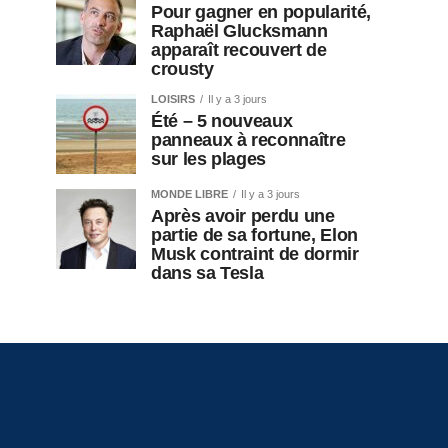
Pour gagner en popularité,
Raphaël Glucksmann
apparaît recouvert de
crousty
LOISIRS
Il y a 3 jours
Été – 5 nouveaux
panneaux à reconnaître
sur les plages
MONDE LIBRE
Il y a 3 jours
Après avoir perdu une
partie de sa fortune, Elon
Musk contraint de dormir
dans sa Tesla