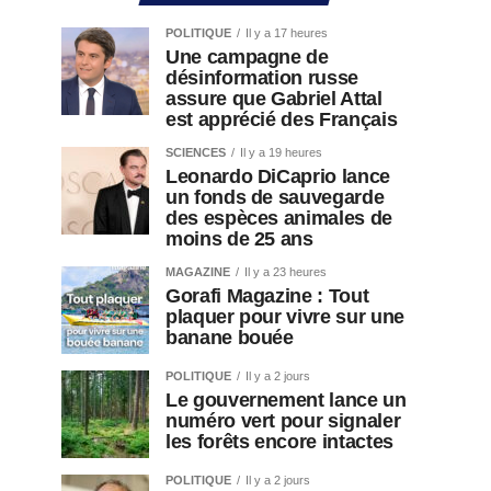
POLITIQUE
Il y a 17 heures
Une campagne de
désinformation russe
assure que Gabriel Attal
est apprécié des Français
SCIENCES
Il y a 19 heures
Leonardo DiCaprio lance
un fonds de sauvegarde
des espèces animales de
moins de 25 ans
MAGAZINE
Il y a 23 heures
Gorafi Magazine : Tout
plaquer pour vivre sur une
banane bouée
POLITIQUE
Il y a 2 jours
Le gouvernement lance un
numéro vert pour signaler
les forêts encore intactes
POLITIQUE
Il y a 2 jours