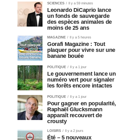
SCIENCES
Il y a 59 minutes
Leonardo DiCaprio lance
un fonds de sauvegarde
des espèces animales de
moins de 25 ans
MAGAZINE
Il y a 5 heures
Gorafi Magazine : Tout
plaquer pour vivre sur une
banane bouée
POLITIQUE
Il y a 1 jour
Le gouvernement lance un
numéro vert pour signaler
les forêts encore intactes
POLITIQUE
Il y a 1 jour
Pour gagner en popularité,
Raphaël Glucksmann
apparaît recouvert de
crousty
LOISIRS
Il y a 2 jours
Été – 5 nouveaux