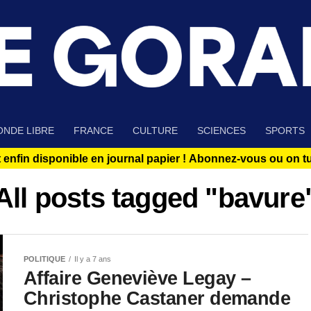
NDE LIBRE
FRANCE
CULTURE
SCIENCES
SPORTS
 enfin disponible en journal papier !
Abonnez-vous ou on tue
All posts tagged "bavure
POLITIQUE
Il y a 7 ans
Affaire Geneviève Legay –
Christophe Castaner demande