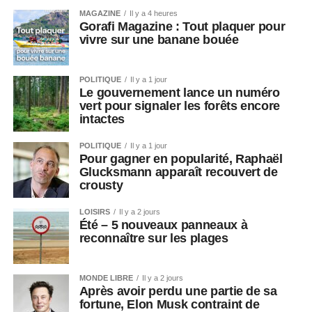
MAGAZINE
Il y a 4 heures
Gorafi Magazine : Tout plaquer pour
vivre sur une banane bouée
POLITIQUE
Il y a 1 jour
Le gouvernement lance un numéro
vert pour signaler les forêts encore
intactes
POLITIQUE
Il y a 1 jour
Pour gagner en popularité, Raphaël
Glucksmann apparaît recouvert de
crousty
LOISIRS
Il y a 2 jours
Été – 5 nouveaux panneaux à
reconnaître sur les plages
MONDE LIBRE
Il y a 2 jours
Après avoir perdu une partie de sa
fortune, Elon Musk contraint de