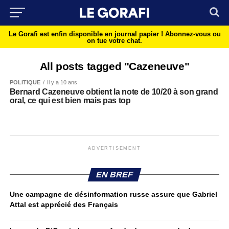
Le Gorafi est enfin disponible en journal papier !
Abonnez-vous ou
on tue votre chat.
All posts tagged "Cazeneuve"
POLITIQUE
Il y a 10 ans
Bernard Cazeneuve obtient la note de 10/20 à son grand
oral, ce qui est bien mais pas top
ADVERTISEMENT
EN BREF
Une campagne de désinformation russe assure que Gabriel
Attal est apprécié des Français