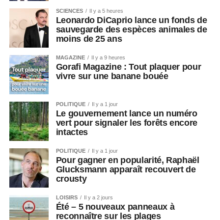
SCIENCES
Il y a 5 heures
Leonardo DiCaprio lance un fonds de
sauvegarde des espèces animales de
moins de 25 ans
MAGAZINE
Il y a 9 heures
Gorafi Magazine : Tout plaquer pour
vivre sur une banane bouée
POLITIQUE
Il y a 1 jour
Le gouvernement lance un numéro
vert pour signaler les forêts encore
intactes
POLITIQUE
Il y a 1 jour
Pour gagner en popularité, Raphaël
Glucksmann apparaît recouvert de
crousty
LOISIRS
Il y a 2 jours
Été – 5 nouveaux panneaux à
reconnaître sur les plages