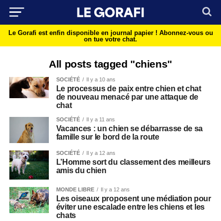
Le Gorafi est enfin disponible en journal papier !
Abonnez-vous ou
on tue votre chat.
All posts tagged "chiens"
SOCIÉTÉ
Il y a 10 ans
Le processus de paix entre chien et chat
de nouveau menacé par une attaque de
chat
SOCIÉTÉ
Il y a 11 ans
Vacances : un chien se débarrasse de sa
famille sur le bord de la route
SOCIÉTÉ
Il y a 12 ans
L’Homme sort du classement des meilleurs
amis du chien
MONDE LIBRE
Il y a 12 ans
Les oiseaux proposent une médiation pour
éviter une escalade entre les chiens et les
chats