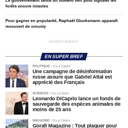
Le gouvernement lance un numéro vert pour signaler les
forêts encore intactes
Pour gagner en popularité, Raphaël Glucksmann apparaît
recouvert de crousty
ADVERTISEMENT
EN SUPER BREF
POLITIQUE
Il y a 2 jours
Une campagne de désinformation
russe assure que Gabriel Attal est
apprécié des Français
SCIENCES
Il y a 2 jours
Leonardo DiCaprio lance un fonds de
sauvegarde des espèces animales de
moins de 25 ans
MAGAZINE
Il y a 2 jours
Gorafi Magazine : Tout plaquer pour