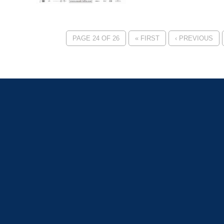
PAGE 24 OF 26
« FIRST
‹ PREVIOUS