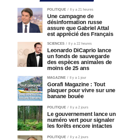
POLITIQUE
Il y a 21 heures
Une campagne de
désinformation russe
assure que Gabriel Attal
est apprécié des Français
SCIENCES
Il y a 22 heures
Leonardo DiCaprio lance
un fonds de sauvegarde
des espèces animales de
moins de 25 ans
MAGAZINE
Il y a 1 jour
Gorafi Magazine : Tout
plaquer pour vivre sur une
banane bouée
POLITIQUE
Il y a 2 jours
Le gouvernement lance un
numéro vert pour signaler
les forêts encore intactes
POLITIQUE
Il y a 2 jours