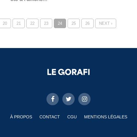
20
21
22
23
24
25
26
NEXT ›
À PROPOS
CONTACT
CGU
MENTIONS LÉGALES