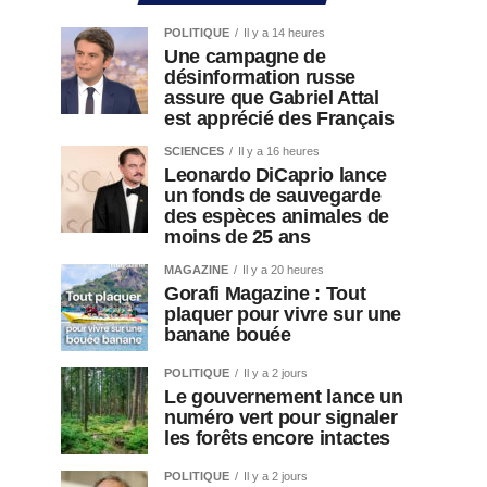
POLITIQUE
Il y a 14 heures
Une campagne de
désinformation russe
assure que Gabriel Attal
est apprécié des Français
SCIENCES
Il y a 16 heures
Leonardo DiCaprio lance
un fonds de sauvegarde
des espèces animales de
moins de 25 ans
MAGAZINE
Il y a 20 heures
Gorafi Magazine : Tout
plaquer pour vivre sur une
banane bouée
POLITIQUE
Il y a 2 jours
Le gouvernement lance un
numéro vert pour signaler
les forêts encore intactes
POLITIQUE
Il y a 2 jours