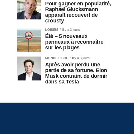
Pour gagner en popularité,
Raphaël Glucksmann
apparaît recouvert de
crousty
LOISIRS
Il y a 3 jours
Été – 5 nouveaux
panneaux à reconnaître
sur les plages
MONDE LIBRE
Il y a 3 jours
Après avoir perdu une
partie de sa fortune, Elon
Musk contraint de dormir
dans sa Tesla