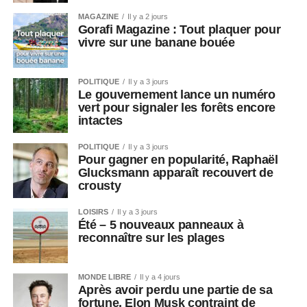
MAGAZINE
Il y a 2 jours
Gorafi Magazine : Tout plaquer pour
vivre sur une banane bouée
POLITIQUE
Il y a 3 jours
Le gouvernement lance un numéro
vert pour signaler les forêts encore
intactes
POLITIQUE
Il y a 3 jours
Pour gagner en popularité, Raphaël
Glucksmann apparaît recouvert de
crousty
LOISIRS
Il y a 3 jours
Été – 5 nouveaux panneaux à
reconnaître sur les plages
MONDE LIBRE
Il y a 4 jours
Après avoir perdu une partie de sa
fortune, Elon Musk contraint de