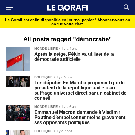
Le Gorafi est enfin disponible en journal papier !
Abonnez-vous ou
on tue votre chat.
All posts tagged "démocratie"
MONDE LIBRE
Il y a 4 ans
Après la neige, Pékin va utiliser de la
démocratie artificielle
POLITIQUE
Il y a 5 ans
Les députés En Marche proposent que le
président de la république soit élu au
suffrage universel direct par un cabinet de
conseil
MONDE LIBRE
Il y a 6 ans
Emmanuel Macron demande à Vladimir
Poutine d’empoisonner moins gravement
ses opposants politiques
POLITIQUE
Il y a 7 ans