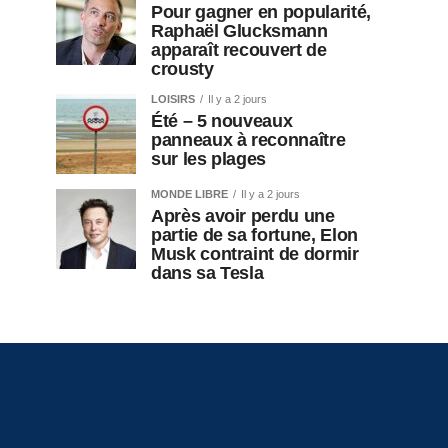
Pour gagner en popularité,
Raphaël Glucksmann
apparaît recouvert de
crousty
LOISIRS
Il y a 2 jours
Été – 5 nouveaux
panneaux à reconnaître
sur les plages
MONDE LIBRE
Il y a 2 jours
Après avoir perdu une
partie de sa fortune, Elon
Musk contraint de dormir
dans sa Tesla