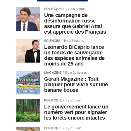
POLITIQUE
Il y a 6 heures
Une campagne de
désinformation russe
assure que Gabriel Attal
est apprécié des Français
SCIENCES
Il y a 8 heures
Leonardo DiCaprio lance
un fonds de sauvegarde
des espèces animales de
moins de 25 ans
MAGAZINE
Il y a 11 heures
Gorafi Magazine : Tout
plaquer pour vivre sur une
banane bouée
POLITIQUE
Il y a 1 jour
Le gouvernement lance un
numéro vert pour signaler
les forêts encore intactes
POLITIQUE
Il y a 1 jour