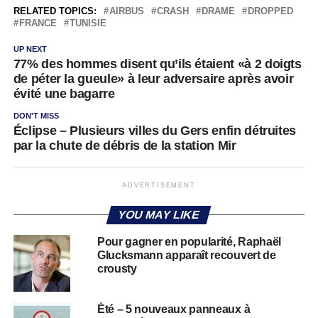
RELATED TOPICS:
AIRBUS
CRASH
DRAME
DROPPED
FRANCE
TUNISIE
UP NEXT
77% des hommes disent qu’ils étaient «à 2 doigts
de péter la gueule» à leur adversaire après avoir
évité une bagarre
DON'T MISS
Éclipse – Plusieurs villes du Gers enfin détruites
par la chute de débris de la station Mir
ADVERTISEMENT
YOU MAY LIKE
Pour gagner en popularité, Raphaël
Glucksmann apparaît recouvert de
crousty
Été – 5 nouveaux panneaux à