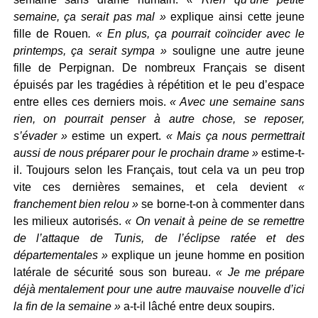
semaine, ça serait pas mal »
explique ainsi cette jeune
fille de Rouen
. « En plus, ça pourrait coïncider avec le
printemps, ça serait sympa »
souligne une autre jeune
fille de Perpignan. De nombreux Français se disent
épuisés par les tragédies à répétition et le peu d’espace
entre elles ces derniers mois.
« Avec une semaine sans
rien, on pourrait penser à autre chose, se reposer,
s’évader »
estime un expert.
« Mais ça nous permettrait
aussi de nous préparer pour le prochain drame »
estime-t-
il. Toujours selon les Français, tout cela va un peu trop
vite ces dernières semaines, et cela devient
«
franchement bien relou »
se borne-t-on à commenter dans
les milieux autorisés.
« On venait à peine de se remettre
de l’attaque de Tunis, de l’éclipse ratée et des
départementales »
explique un jeune homme en position
latérale de sécurité sous son bureau.
« Je me prépare
déjà mentalement pour une autre mauvaise nouvelle d’ici
la fin de la semaine »
a-t-il lâché entre deux soupirs.