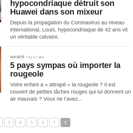
hypocondriaque détruit son
Huawei dans son mixeur
Depuis la propagation du Coronavirus au niveau
international, Louis, hypocondriaque de 42 ans vit
un véritable calvaire.
SOCIÉTÉ
Il y a 7 ans
5 pays sympas où importer la
rougeole
Votre enfant a « attrapé » la rougeole ? Il est
couvert de petites tâches rouges qui lui donnent un
air mauvais ? Vous ne l’avez...
3
4
5
6
7
8