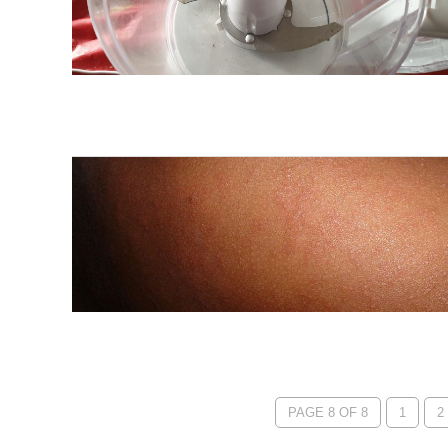
PAGE 8 OF 8
1
2