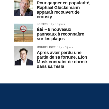
Pour gagner en popularité,
Raphaël Glucksmann
apparaît recouvert de
crousty
LOISIRS
Il y a 3 jours
Été – 5 nouveaux
panneaux à reconnaître
sur les plages
MONDE LIBRE
Il y a 3 jours
Après avoir perdu une
partie de sa fortune, Elon
Musk contraint de dormir
dans sa Tesla