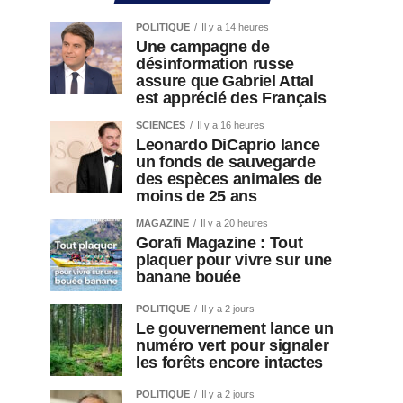
POLITIQUE
Il y a 14 heures
Une campagne de
désinformation russe
assure que Gabriel Attal
est apprécié des Français
SCIENCES
Il y a 16 heures
Leonardo DiCaprio lance
un fonds de sauvegarde
des espèces animales de
moins de 25 ans
MAGAZINE
Il y a 20 heures
Gorafi Magazine : Tout
plaquer pour vivre sur une
banane bouée
POLITIQUE
Il y a 2 jours
Le gouvernement lance un
numéro vert pour signaler
les forêts encore intactes
POLITIQUE
Il y a 2 jours