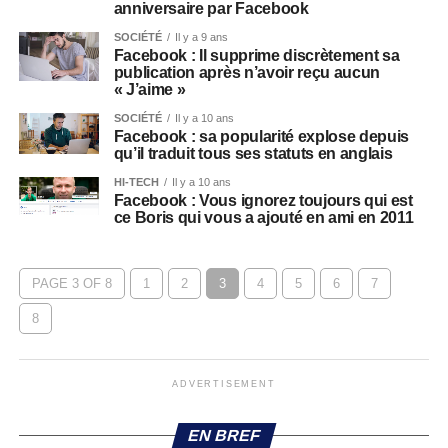
anniversaire par Facebook
SOCIÉTÉ
Il y a 9 ans
Facebook : Il supprime discrètement sa
publication après n’avoir reçu aucun
« J’aime »
SOCIÉTÉ
Il y a 10 ans
Facebook : sa popularité explose depuis
qu’il traduit tous ses statuts en anglais
HI-TECH
Il y a 10 ans
Facebook : Vous ignorez toujours qui est
ce Boris qui vous a ajouté en ami en 2011
PAGE 3 OF 8
1
2
3
4
5
6
7
8
ADVERTISEMENT
EN BREF