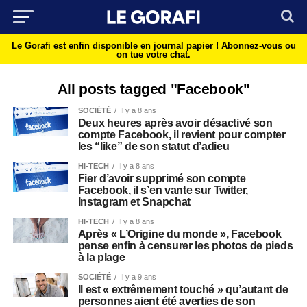
Le Gorafi est enfin disponible en journal papier !
Abonnez-vous ou
on tue votre chat.
All posts tagged "Facebook"
SOCIÉTÉ
Il y a 8 ans
Deux heures après avoir désactivé son
compte Facebook, il revient pour compter
les “like” de son statut d’adieu
HI-TECH
Il y a 8 ans
Fier d’avoir supprimé son compte
Facebook, il s’en vante sur Twitter,
Instagram et Snapchat
HI-TECH
Il y a 8 ans
Après « L’Origine du monde », Facebook
pense enfin à censurer les photos de pieds
à la plage
SOCIÉTÉ
Il y a 9 ans
Il est « extrêmement touché » qu’autant de
personnes aient été averties de son