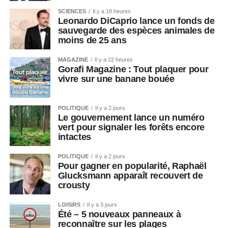
SCIENCES
Il y a 18 heures
Leonardo DiCaprio lance un fonds de
sauvegarde des espèces animales de
moins de 25 ans
MAGAZINE
Il y a 22 heures
Gorafi Magazine : Tout plaquer pour
vivre sur une banane bouée
POLITIQUE
Il y a 2 jours
Le gouvernement lance un numéro
vert pour signaler les forêts encore
intactes
POLITIQUE
Il y a 2 jours
Pour gagner en popularité, Raphaël
Glucksmann apparaît recouvert de
crousty
LOISIRS
Il y a 3 jours
Été – 5 nouveaux panneaux à
reconnaître sur les plages