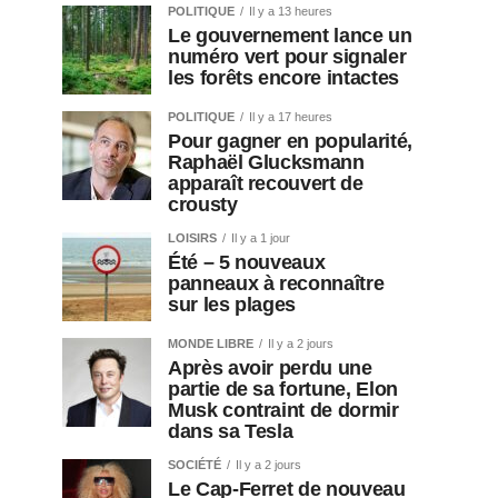
POLITIQUE
Il y a 13 heures
Le gouvernement lance un
numéro vert pour signaler
les forêts encore intactes
POLITIQUE
Il y a 17 heures
Pour gagner en popularité,
Raphaël Glucksmann
apparaît recouvert de
crousty
LOISIRS
Il y a 1 jour
Été – 5 nouveaux
panneaux à reconnaître
sur les plages
MONDE LIBRE
Il y a 2 jours
Après avoir perdu une
partie de sa fortune, Elon
Musk contraint de dormir
dans sa Tesla
SOCIÉTÉ
Il y a 2 jours
Le Cap-Ferret de nouveau