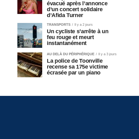
évacué après l’annonce
d’un concert solidaire
d’Afida Turner
TRANSPORTS
Il y a 2 jours
Un cycliste s’arrête à un
feu rouge et meurt
instantanément
AU DELÀ DU PÉRIPHÉRIQUE
Il y a 3 jours
La police de Toonville
recense sa 175e victime
écrasée par un piano