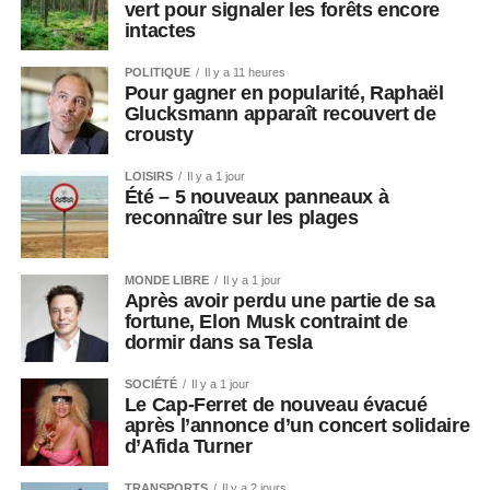
vert pour signaler les forêts encore
intactes
POLITIQUE
Il y a 11 heures
Pour gagner en popularité, Raphaël
Glucksmann apparaît recouvert de
crousty
LOISIRS
Il y a 1 jour
Été – 5 nouveaux panneaux à
reconnaître sur les plages
MONDE LIBRE
Il y a 1 jour
Après avoir perdu une partie de sa
fortune, Elon Musk contraint de
dormir dans sa Tesla
SOCIÉTÉ
Il y a 1 jour
Le Cap-Ferret de nouveau évacué
après l’annonce d’un concert solidaire
d’Afida Turner
TRANSPORTS
Il y a 2 jours