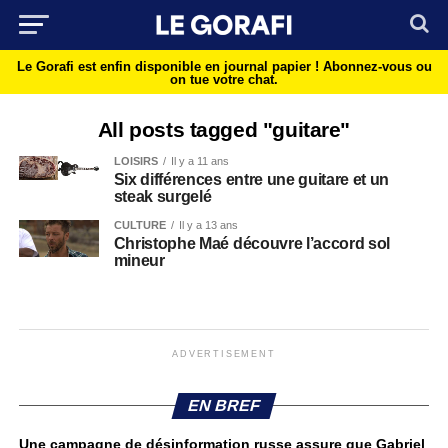
Le Gorafi est enfin disponible en journal papier !
Abonnez-vous ou
on tue votre chat.
All posts tagged "guitare"
LOISIRS
Il y a 11 ans
Six différences entre une guitare et un
steak surgelé
CULTURE
Il y a 13 ans
Christophe Maé découvre l’accord sol
mineur
ADVERTISEMENT
EN BREF
Une campagne de désinformation russe assure que Gabriel