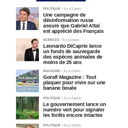
POLITIQUE
Il y a 2 jours
Une campagne de
désinformation russe
assure que Gabriel Attal
est apprécié des Français
SCIENCES
Il y a 2 jours
Leonardo DiCaprio lance
un fonds de sauvegarde
des espèces animales de
moins de 25 ans
MAGAZINE
Il y a 2 jours
Gorafi Magazine : Tout
plaquer pour vivre sur une
banane bouée
POLITIQUE
Il y a 3 jours
Le gouvernement lance un
numéro vert pour signaler
les forêts encore intactes
POLITIQUE
Il y a 3 jours