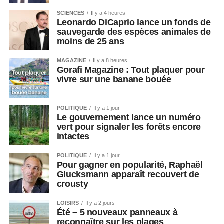
SCIENCES
Il y a 4 heures
Leonardo DiCaprio lance un fonds de
sauvegarde des espèces animales de
moins de 25 ans
MAGAZINE
Il y a 8 heures
Gorafi Magazine : Tout plaquer pour
vivre sur une banane bouée
POLITIQUE
Il y a 1 jour
Le gouvernement lance un numéro
vert pour signaler les forêts encore
intactes
POLITIQUE
Il y a 1 jour
Pour gagner en popularité, Raphaël
Glucksmann apparaît recouvert de
crousty
LOISIRS
Il y a 2 jours
Été – 5 nouveaux panneaux à
reconnaître sur les plages